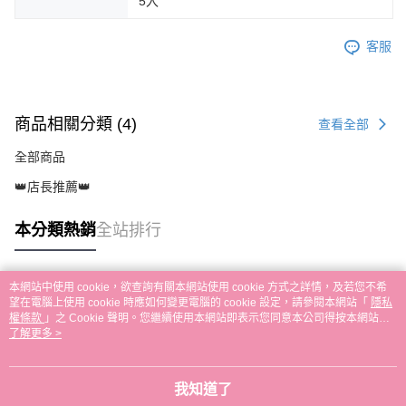
5入
客服
商品相關分類 (4)
查看全部
全部商品
👑店長推薦👑
本分類熱銷
全站排行
本網站中使用 cookie，欲查詢有關本網站使用 cookie 方式之詳情，及若您不希
熱門標籤
望在電腦上使用 cookie 時應如何變更電腦的 cookie 設定，請參閱本網站「
隱私
權條款
」之 Cookie 聲明。您繼續使用本網站即表示您同意本公司得按本網站使
用條款之 Cookie 聲明使用 cookie。
了解更多 >
我知道了