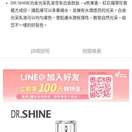
DR.SHINE白金光采乳液含有白金胜肽、α熊果素、紅石榴等珍貴
全家取貨付款
複方成份，讓肌膚可以多重補水，並擁有水潤透亮的光采。白金
每筆NT$60，滿NT$499(含以上)免運費
光采乳液可以均勻膚色，使肌膚水潤有彈性，散發自然光采，給
付款後全家取貨
您不一樣的好氣色。
每筆NT$60，滿NT$499(含以上)免運費
7-11取貨付款
每筆NT$60，滿NT$499(含以上)免運費
詳細說明
相關推薦
付款後7-11取貨
每筆NT$60，滿NT$499(含以上)免運費
宅配
每筆NT$80，滿NT$499(含以上)免運費