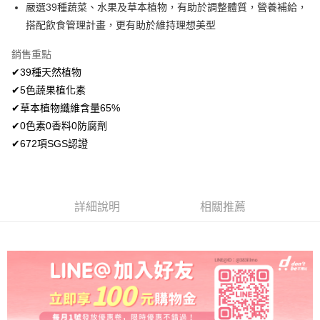
嚴選39種蔬菜、水果及草本植物，有助於調整體質，營養補給，
全家取貨付款
搭配飲食管理計畫，更有助於維持理想美型
每筆NT$60，滿NT$499(含以上)免運費
銷售重點
付款後全家取貨
✔39種天然植物
每筆NT$60，滿NT$499(含以上)免運費
✔5色蔬果植化素
7-11取貨付款
✔草本植物纖維含量65%
每筆NT$60，滿NT$499(含以上)免運費
✔0色素0香料0防腐劑
✔672項SGS認證
付款後7-11取貨
每筆NT$60，滿NT$499(含以上)免運費
宅配
詳細說明
相關推薦
每筆NT$80，滿NT$499(含以上)免運費