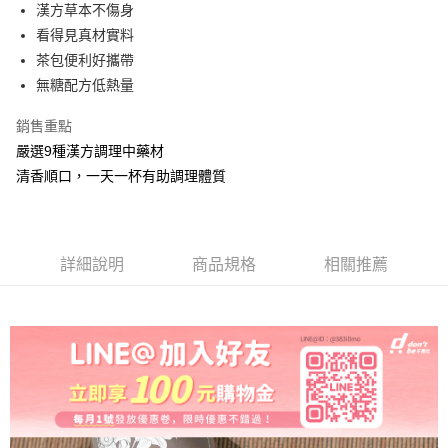
漢方草本不傷身
全家取貨付款
看得見真材實料
每筆NT$60，滿NT$499(含以上)免運費
茶包便利好攜帶
付款後全家取貨
無糖配方低熱量
每筆NT$60，滿NT$499(含以上)免運費
銷售重點
7-11取貨付款
嚴選9種漢方調理中藥材
每筆NT$60，滿NT$499(含以上)免運費
清香順口，一天一杯有助調理體質
付款後7-11取貨
每筆NT$60，滿NT$499(含以上)免運費
詳細說明
商品規格
相關推薦
宅配
每筆NT$80，滿NT$499(含以上)免運費