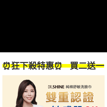
⏰狂下殺特惠
⏰ 買二送一