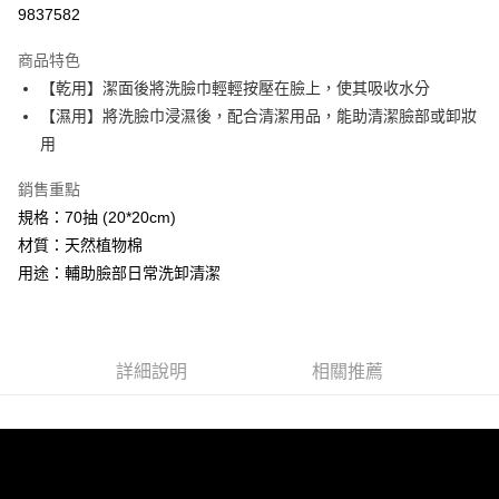
超商取貨付款
9837582
運送方式
商品特色
【乾用】潔面後將洗臉巾輕輕按壓在臉上，使其吸收水分
全家取貨付款
【濕用】將洗臉巾浸濕後，配合清潔用品，能助清潔臉部或卸妝
每筆NT$60，滿NT$499(含以上)免運費
用
付款後全家取貨
銷售重點
每筆NT$60，滿NT$499(含以上)免運費
規格：70抽 (20*20cm)
7-11取貨付款
材質：天然植物棉
每筆NT$60，滿NT$499(含以上)免運費
用途：輔助臉部日常洗卸清潔
付款後7-11取貨
每筆NT$60，滿NT$499(含以上)免運費
詳細說明
相關推薦
宅配
每筆NT$80，滿NT$499(含以上)免運費